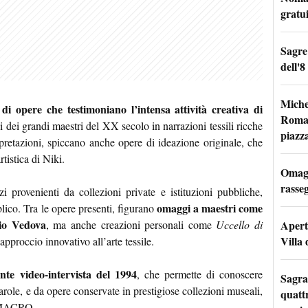
gratu
Sagre
dell'8
Miche
di opere che testimoniano l’intensa attività creativa di
Roma: 
ni dei grandi maestri del XX secolo in narrazioni tessili ricche
piazz
rpretazioni, spiccano anche opere di ideazione originale, che
rtistica di Niki.
Omagg
rasseg
i provenienti da collezioni private e istituzioni pubbliche,
omaggi a maestri come
blico. Tra le opere presenti, figurano
io Vedova
Apertu
, ma anche creazioni personali come
Uccello di
Villa 
 approccio innovativo all’arte tessile.
nte video-intervista del 1994
, che permette di conoscere
Sagra
parole, e da opere conservate in prestigiose collezioni museali,
quattr
l MACRO.