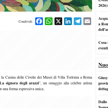
2026)
Acqua 
Facebook
WhatsApp
X
LinkedIn
Telegra
Emai
Condividi:
a Rom
dell’
Cosa 
eventi
Nuo
, la Casina delle Civette dei Musei di Villa Torlonia a Roma
Giusy 
La signora degli arazzi
provi
”, un omaggio alla celebre artista
dettag
 in una forma espressiva unica.
Dallo 
Nomad