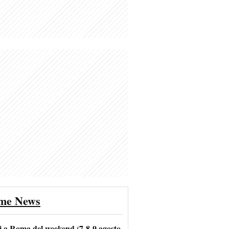
ime News
i a Roma del weekend (7-8-9 agosto