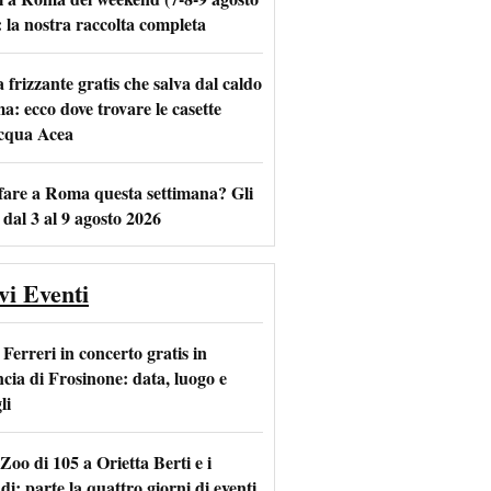
: la nostra raccolta completa
frizzante gratis che salva dal caldo
m
l
a: ecco dove trovare le casette
acqua Acea
fare a Roma questa settimana? Gli
 dal 3 al 9 agosto 2026
vi Eventi
Ferreri in concerto gratis in
ncia di Frosinone: data, luogo e
li
Zoo di 105 a Orietta Berti e i
i: parte la quattro giorni di eventi