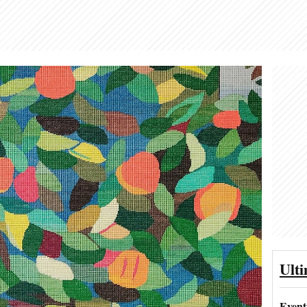
Ult
Event