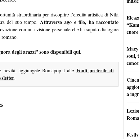
music
tunità straordinaria per riscoprire l’eredità artistica di Niki
Eleaz
Attraverso ago e filo, ha raccontato
bera del suo tempo.
“Kami
nnovazione con una visione personale che ha saputo dialogare
cuore
a romano.
Macy 
ignora degli arazzi” sono disponibili qui
.
soul, 
conce
Fonti preferite di
me novità, aggiungete Romapop.it alle
sletter
.
Cinem
aggio
a ingr
25
Lezion
Roma:
Festi