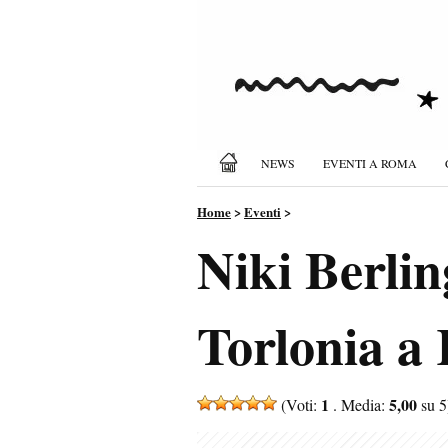
NEWS
EVENTI A ROMA
Home
>
Eventi
>
Niki Berlin
Torlonia a
1
5,00
(Voti:
. Media:
su 5