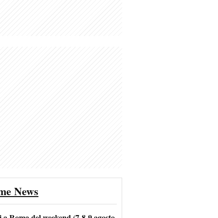
ime News
i a Roma del weekend (7-8-9 agosto