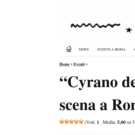
NEWS
EVENTI A ROMA
Home
>
Eventi
>
“Cyrano de
scena a Rom
1
5,00
(Voti:
. Media:
su 5