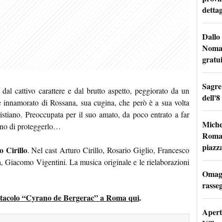
dettag
Dallo 
Nomad
gratu
Sagre
l cattivo carattere e dal brutto aspetto, peggiorato da un
dell'8
innamorato di Rossana, sua cugina, che però è a sua volta
istiano. Preoccupata per il suo amato, da poco entrato a far
Miche
rano di proteggerlo…
Roma: 
piazz
 Cirillo
. Nel cast Arturo Cirillo, Rosario Giglio, Francesco
ta, Giacomo Vigentini. La musica originale e le rielaborazioni
Omagg
rasseg
spettacolo “Cyrano de Bergerac” a Roma qui
.
Apertu