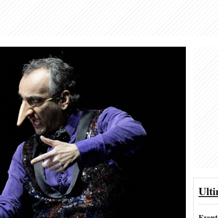
Ult
Event