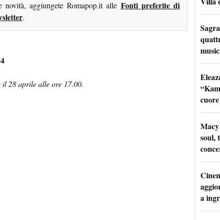
Villa 
Fonti preferite di
me novità, aggiungete Romapop.it alle
sletter
.
Sagra
quattr
music
24
Eleaz
 il 28 aprile alle ore 17.00.
“Kami
cuore
Macy 
soul, 
conce
Cinem
aggio
a ingr