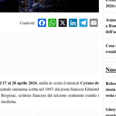
2026)
Acqua 
Facebook
WhatsApp
X
LinkedIn
Telegra
Emai
Condividi:
a Rom
dell’
Cosa 
eventi
Nuo
l 17 al 28 aprile 2024
Cyrano de
, andrà in scena il musical
Rober
storia
a teatrale omonima scritta nel 1897 dal poeta francese Edmond
resta 
ergerac, scrittore francese del seicento realmente esistito i
a moderna.
Giusy 
provi