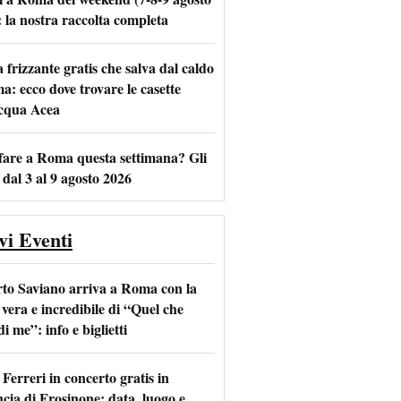
: la nostra raccolta completa
frizzante gratis che salva dal caldo
m
l
a: ecco dove trovare le casette
acqua Acea
fare a Roma questa settimana? Gli
 dal 3 al 9 agosto 2026
vi Eventi
to Saviano arriva a Roma con la
 vera e incredibile di “Quel che
di me”: info e biglietti
Ferreri in concerto gratis in
ncia di Frosinone: data, luogo e