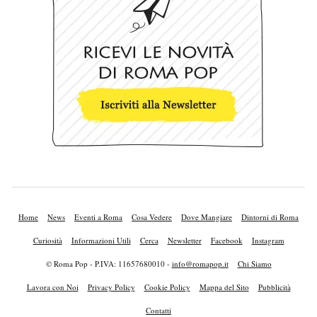
Home
News
Eventi a Roma
Cosa Vedere
Dove Mangiare
Dintorni di Roma
Curiosità
Informazioni Utili
Cerca
Newsletter
Facebook
Instagram
© Roma Pop - P.IVA: 11657680010 -
info@romapop.it
Chi Siamo
Lavora con Noi
Privacy Policy
Cookie Policy
Mappa del Sito
Pubblicità
Contatti