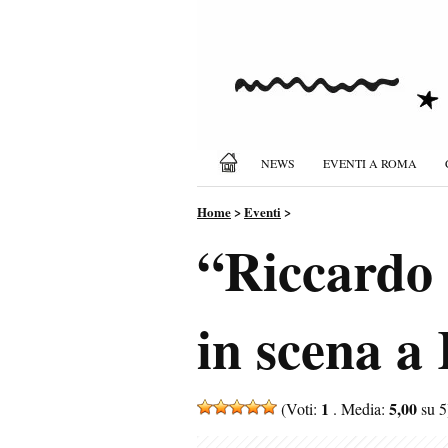
NEWS
EVENTI A ROMA
Home
>
Eventi
>
“Riccardo 
in scena a 
1
5,00
(Voti:
. Media:
su 5