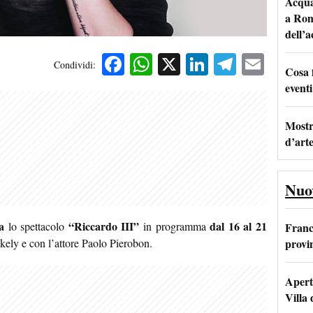
Acqua 
a Rom
dell’
Facebook
WhatsApp
X
LinkedIn
Telegra
Emai
Condividi:
Cosa 
eventi
Mostr
d’art
Nuo
a
“Riccardo III”
dal 16 al 21
lo spettacolo
in programma
Franc
provi
ékely e con l’attore Paolo Pierobon.
Apertu
Villa 