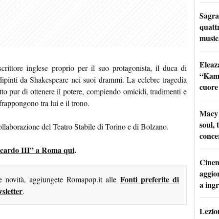
Sagra
quattr
music
Eleaz
scrittore inglese proprio per il suo protagonista, il duca di
“Kami
 dipinti da Shakespeare nei suoi drammi. La celebre tragedia
cuore
tto pur di ottenere il potere, compiendo omicidi, tradimenti e
frappongono tra lui e il trono.
Macy 
soul, 
llaborazione del Teatro Stabile di Torino e di Bolzano.
conce
Riccardo III” a Roma qui
.
Cinem
aggio
Fonti preferite di
me novità, aggiungete Romapop.it alle
a ingr
sletter
.
Lezion