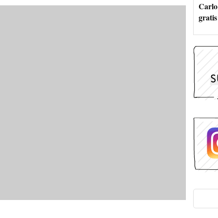
Carlo
grati