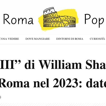
COSA VEDERE
DOVE MANGIARE
DINTORNI DI ROMA
CURIOSITÀ
III” di William Sh
Roma nel 2023: date 
)