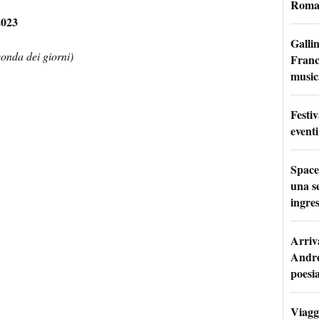
Roma:
2023
Galli
conda dei giorni)
France
music
Festi
eventi
Space
una se
ingres
Arriv
André
poesi
Viaggi