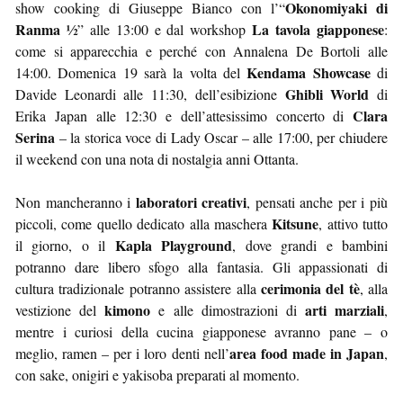
Okonomiyaki di
show cooking di Giuseppe Bianco con l’“
Ranma ½
La tavola giapponese
” alle 13:00 e dal workshop
:
come si apparecchia e perché con Annalena De Bortoli alle
Kendama Showcase
14:00. Domenica 19 sarà la volta del
di
Ghibli World
Davide Leonardi alle 11:30, dell’esibizione
di
Clara
Erika Japan alle 12:30 e dell’attesissimo concerto di
Serina
– la storica voce di Lady Oscar – alle 17:00, per chiudere
il weekend con una nota di nostalgia anni Ottanta.
laboratori creativi
Non mancheranno i
, pensati anche per i più
Kitsune
piccoli, come quello dedicato alla maschera
, attivo tutto
Kapla Playground
il giorno, o il
, dove grandi e bambini
potranno dare libero sfogo alla fantasia. Gli appassionati di
cerimonia del tè
cultura tradizionale potranno assistere alla
, alla
kimono
arti marziali
vestizione del
e alle dimostrazioni di
,
mentre i curiosi della cucina giapponese avranno pane – o
area food made in Japan
meglio, ramen – per i loro denti nell’
,
con sake, onigiri e yakisoba preparati al momento.