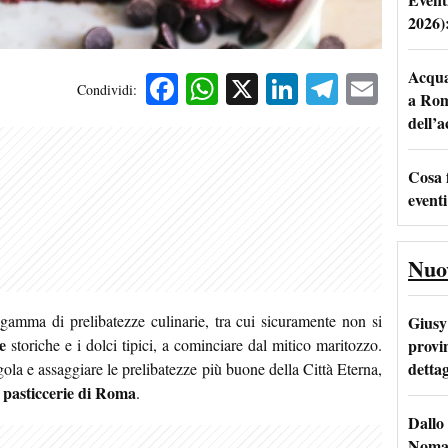
2026)
Acqua 
Facebook
WhatsApp
X
LinkedIn
Telegra
Emai
Condividi:
a Rom
dell’
Cosa 
eventi
Nuo
gamma di prelibatezze culinarie, tra cui sicuramente non si
Giusy 
e
provi
storiche e i dolci tipici, a cominciare dal mitico maritozzo.
dettag
gola
e assaggiare le prelibatezze più buone della Città Eterna,
i pasticcerie di Roma
.
Dallo 
Nomad