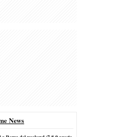
ime News
i a Roma del weekend (7-8-9 agosto