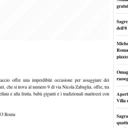
gratu
Sagre
dell'8
Miche
Roma: 
piazz
Omagg
rasseg
accio offre una imperdibile occasione per assaggiare dei
inari, che si trova al numero 9 di via Nicola Zabaglia, offre, tra
Apertu
llata e alla frutta, babà giganti e i tradizionali maritozzi con
Villa 
0153 Roma
Sagra
quattr