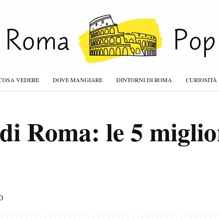
COSA VEDERE
DOVE MANGIARE
DINTORNI DI ROMA
CURIOSITÀ
 di Roma: le 5 migli
0