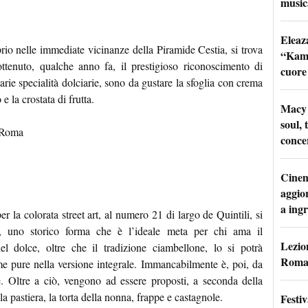
music
Eleaz
rio nelle immediate vicinanze della Piramide Cestia, si trova
“Kami
ottenuto, qualche anno fa, il prestigioso riconoscimento di
cuore
arie specialità dolciarie, sono da gustare la sfoglia con crema
e la crostata di frutta.
Macy 
soul, 
4 Roma
conce
Cinem
aggio
a ingr
r la colorata street art, al numero 21 di largo de Quintili, si
i, uno storico forma che è l’ideale meta per chi ama il
Lezion
l dolce, oltre che il tradizione ciambellone, lo si potrà
Roma:
me pure nella versione integrale. Immancabilmente è, poi, da
e. Oltre a ciò, vengono ad essere proposti, a seconda della
la pastiera, la torta della nonna, frappe e castagnole.
Festi