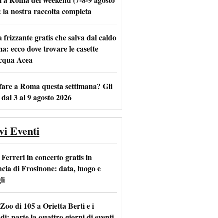
: la nostra raccolta completa
frizzante gratis che salva dal caldo
m
l
a: ecco dove trovare le casette
acqua Acea
fare a Roma questa settimana? Gli
 dal 3 al 9 agosto 2026
vi Eventi
Ferreri in concerto gratis in
ncia di Frosinone: data, luogo e
li
Zoo di 105 a Orietta Berti e i
i: parte la quattro giorni di eventi