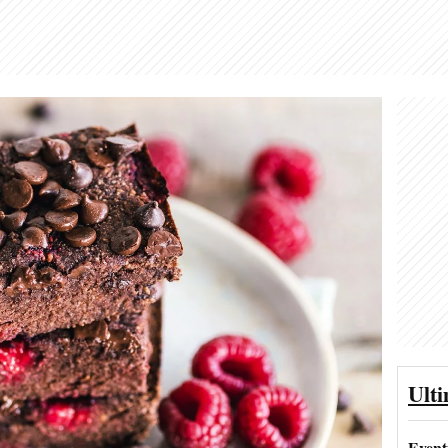
Ult
Event