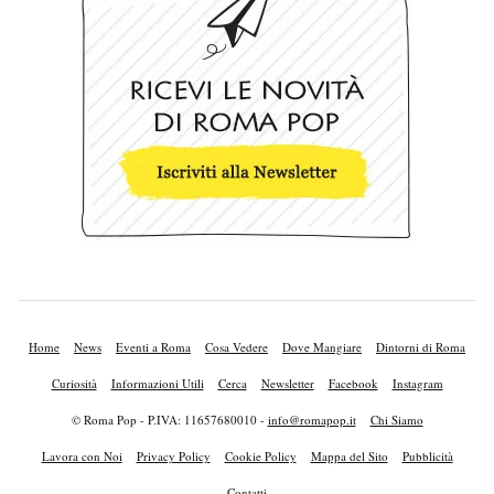
Home
News
Eventi a Roma
Cosa Vedere
Dove Mangiare
Dintorni di Roma
Curiosità
Informazioni Utili
Cerca
Newsletter
Facebook
Instagram
© Roma Pop - P.IVA: 11657680010 -
info@romapop.it
Chi Siamo
Lavora con Noi
Privacy Policy
Cookie Policy
Mappa del Sito
Pubblicità
Contatti