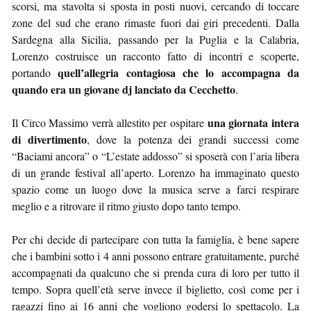
scorsi, ma stavolta si sposta in posti nuovi, cercando di toccare
zone del sud che erano rimaste fuori dai giri precedenti. Dalla
Sardegna alla Sicilia, passando per la Puglia e la Calabria,
Lorenzo costruisce un racconto fatto di incontri e scoperte,
quell’allegria contagiosa che lo accompagna da
portando
quando era un giovane dj lanciato da Cecchetto
.
una giornata intera
Il Circo Massimo verrà allestito per ospitare
di divertimento
, dove la potenza dei grandi successi come
“Baciami ancora” o “L’estate addosso” si sposerà con l’aria libera
di un grande festival all’aperto. Lorenzo ha immaginato questo
spazio come un luogo dove la musica serve a farci respirare
meglio e a ritrovare il ritmo giusto dopo tanto tempo.
Per chi decide di partecipare con tutta la famiglia, è bene sapere
che i bambini sotto i 4 anni possono entrare gratuitamente, purché
accompagnati da qualcuno che si prenda cura di loro per tutto il
tempo. Sopra quell’età serve invece il biglietto, così come per i
ragazzi fino ai 16 anni che vogliono godersi lo spettacolo. La