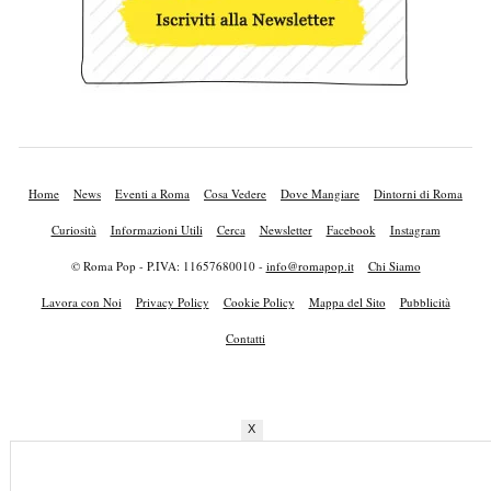
Home
News
Eventi a Roma
Cosa Vedere
Dove Mangiare
Dintorni di Roma
Curiosità
Informazioni Utili
Cerca
Newsletter
Facebook
Instagram
© Roma Pop - P.IVA: 11657680010 -
info@romapop.it
Chi Siamo
Lavora con Noi
Privacy Policy
Cookie Policy
Mappa del Sito
Pubblicità
Contatti
X