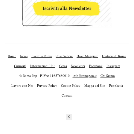
Home
News
Eventi a Roma
Cosa Vedere
Dove Mangiare
Dintorni di Roma
Curiosità
Informazioni Utili
Cerca
Newsletter
Facebook
Instagram
© Roma Pop - P.IVA: 11657680010 -
info@romapop.it
Chi Siamo
Lavora con Noi
Privacy Policy
Cookie Policy
Mappa del Sito
Pubblicità
Contatti
X