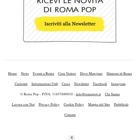
Home
News
Eventi a Roma
Cosa Vedere
Dove Mangiare
Dintorni di Roma
Curiosità
Informazioni Utili
Cerca
Newsletter
Facebook
Instagram
© Roma Pop - P.IVA: 11657680010 -
info@romapop.it
Chi Siamo
Lavora con Noi
Privacy Policy
Cookie Policy
Mappa del Sito
Pubblicità
Contatti
X