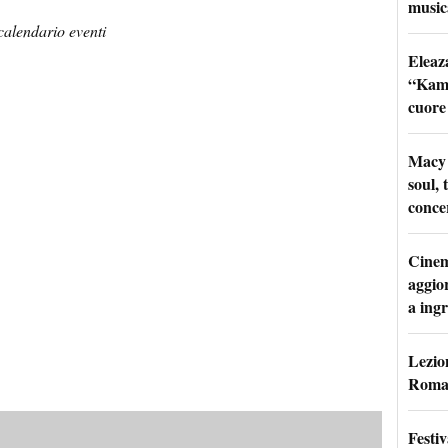
music
 calendario eventi
Eleaz
“Kami
cuore
Macy 
soul, 
conce
Cinem
aggio
a ingr
Lezion
Roma:
Festi