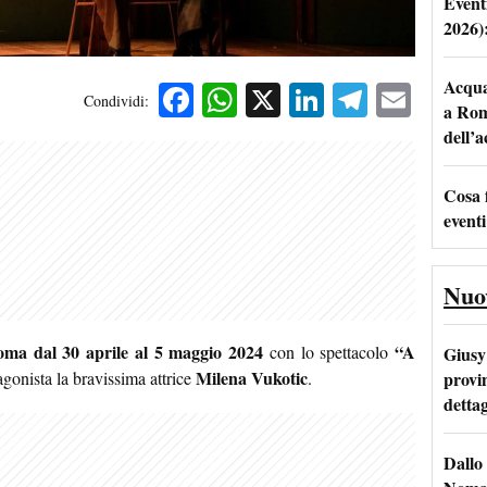
Event
2026)
Acqua 
Facebook
WhatsApp
X
LinkedIn
Telegra
Emai
Condividi:
a Rom
dell’
Cosa 
eventi
Nuo
oma
dal 30 aprile al 5 maggio 2024
“A
con lo spettacolo
Giusy 
Milena Vukotic
provi
onista la bravissima attrice
.
dettag
Dallo 