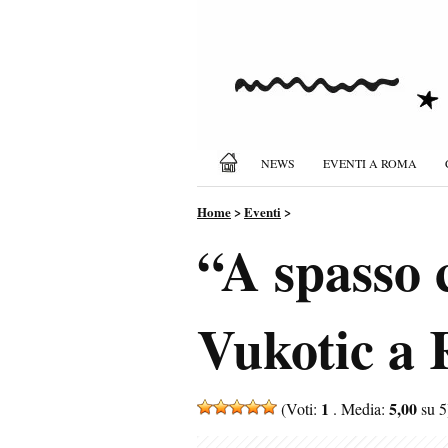
NEWS
EVENTI A ROMA
Home
>
Eventi
>
“A spasso 
Vukotic a R
1
5,00
(Voti:
. Media:
su 5