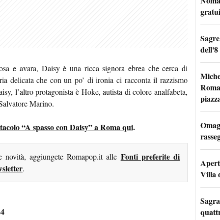
Nomad
gratu
Sagre
dell'8
osa e avara, Daisy è una ricca signora ebrea che cerca di
Miche
ria delicata che con un po’ di ironia ci racconta il razzismo
Roma: 
sy, l’altro protagonista è Hoke, autista di colore analfabeta,
piazz
 Salvatore Marino.
Omagg
spettacolo “A spasso con Daisy” a Roma qui
.
rasseg
Fonti preferite di
me novità, aggiungete Romapop.it alle
Apertu
sletter
.
Villa 
Sagra
24
quattr