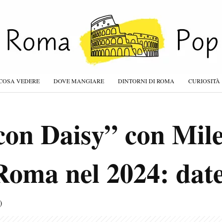
COSA VEDERE
DOVE MANGIARE
DINTORNI DI ROMA
CURIOSITÀ
con Daisy” con Mil
oma nel 2024: date 
)