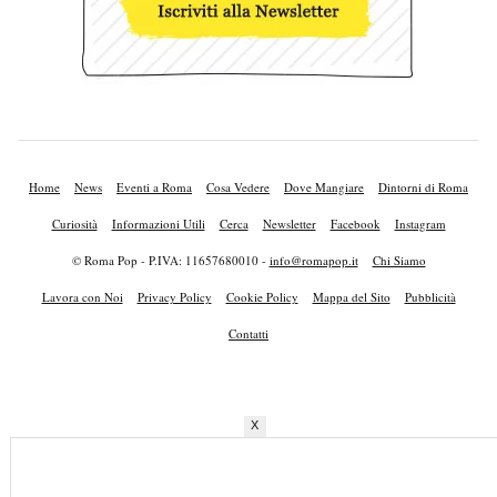
Home
News
Eventi a Roma
Cosa Vedere
Dove Mangiare
Dintorni di Roma
Curiosità
Informazioni Utili
Cerca
Newsletter
Facebook
Instagram
© Roma Pop - P.IVA: 11657680010 -
info@romapop.it
Chi Siamo
Lavora con Noi
Privacy Policy
Cookie Policy
Mappa del Sito
Pubblicità
Contatti
X