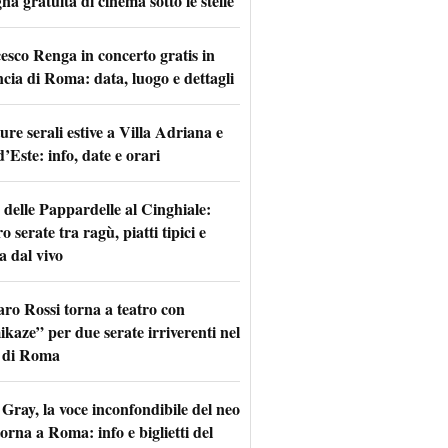
na gratuita di cinema sotto le stelle
esco Renga in concerto gratis in
ncia di Roma: data, luogo e dettagli
re serali estive a Villa Adriana e
d’Este: info, date e orari
 delle Pappardelle al Cinghiale:
o serate tra ragù, piatti tipici e
a dal vivo
aro Rossi torna a teatro con
kaze” per due serate irriverenti nel
 di Roma
Gray, la voce inconfondibile del neo
torna a Roma: info e biglietti del