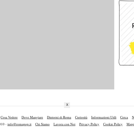
X
Cosa Vedere
Dove Mangiare
Dintorni di Roma
Curiosità
Informazioni Utili
Cerca
N
010 -
info@romapop.it
Chi Siamo
Lavora con Noi
Privacy Policy
Cookie Policy
Mappa