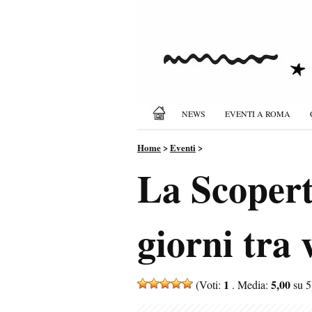
NEWS
EVENTI A ROMA
Home
>
Eventi
>
La Scopert
giorni tra 
1
5,00
(Voti:
. Media:
su 5