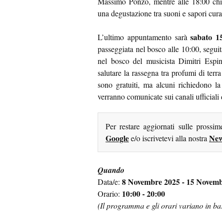
Massimo Ponzo, mentre alle 18:00 chiu
una degustazione tra suoni e sapori cura
sabato 1
L’ultimo appuntamento sarà
passeggiata nel bosco alle 10:00, segu
nel bosco del musicista Dimitri Espi
salutare la rassegna tra profumi di terr
sono gratuiti, ma alcuni richiedono la
verranno comunicate sui canali ufficiali
Per restare aggiornati sulle prossi
Google
New
e/o iscrivetevi alla nostra
Quando
8 Novembre 2025 - 15 Novem
Data/e:
10:00 - 20:00
Orario:
(Il programma e gli orari variano in base