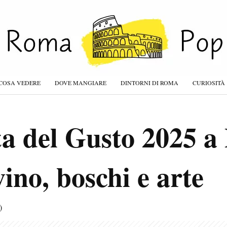
COSA VEDERE
DOVE MANGIARE
DINTORNI DI ROMA
CURIOSITÀ
a del Gusto 2025 a P
vino, boschi e arte
)