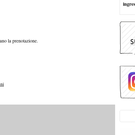
ingres
tano la prenotazione.
ini