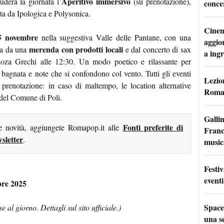
Aperitivo immersivo
derà la giornata l’
(su prenotazione),
conce
ta da Ipologica e Polysonica.
Cinem
5 novembre
nella suggestiva Valle delle Pantane, con una
aggio
merenda con prodotti locali
ita da una
e dal concerto di sax
a ingr
noza Grechi alle 12:30. Un modo poetico e rilassante per
a bagnata e note che si confondono col vento. Tutti gli eventi
Lezion
 prenotazione: in caso di maltempo, le location alternative
Roma:
 del Comune di Poli.
Galli
Fonti preferite di
me novità, aggiungete Romapop.it alle
France
sletter
.
music
Festi
eventi
bre 2025
Space
 al giorno. Dettagli sul sito ufficiale.)
una se