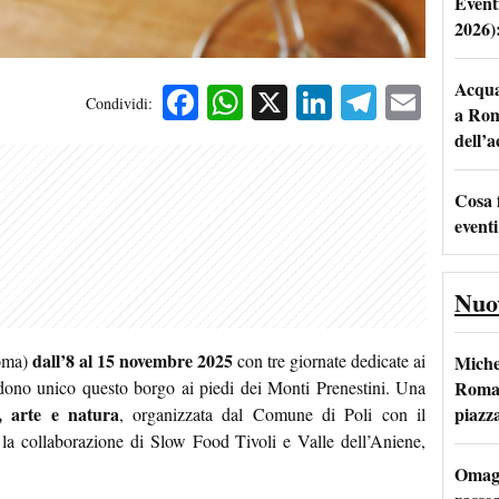
Event
2026)
Acqua 
Facebook
WhatsApp
X
LinkedIn
Telegra
Emai
Condividi:
a Rom
dell’
Cosa 
eventi
Nuo
dall’8 al 15 novembre 2025
oma)
con tre giornate dedicate ai
Miche
Roma: 
endono unico questo borgo ai piedi dei Monti Prenestini. Una
piazz
, arte e natura
, organizzata dal Comune di Poli con il
la collaborazione di Slow Food Tivoli e Valle dell’Aniene,
Omagg