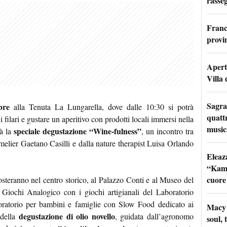
rasseg
Franc
provi
Apertu
Villa 
Sagra
bre
alla Tenuta La Lungarella, dove dalle 10:30 si potrà
quattr
i filari e gustare un aperitivo con prodotti locali immersi nella
music
speciale degustazione “Wine-fulness”
rà la
, un incontro tra
elier Gaetano Casilli e dalla nature therapist Luisa Orlando
Eleaz
“Kami
cuore
posteranno nel centro storico, al Palazzo Conti e al Museo del
o Giochi Analogico con i giochi artigianali del Laboratorio
oratorio per bambini e famiglie con Slow Food dedicato ai
Macy 
degustazione di olio novello
 della
, guidata dall’agronomo
soul, 