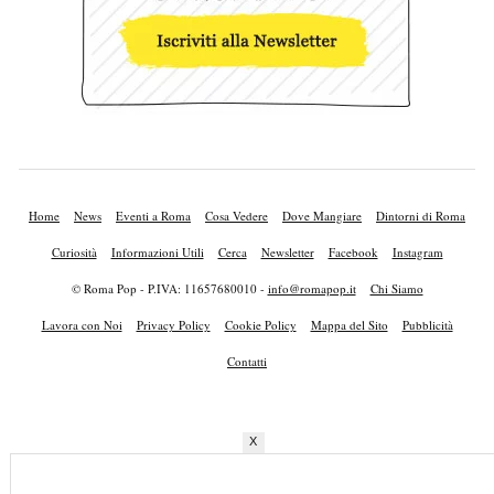
Home
News
Eventi a Roma
Cosa Vedere
Dove Mangiare
Dintorni di Roma
Curiosità
Informazioni Utili
Cerca
Newsletter
Facebook
Instagram
© Roma Pop - P.IVA: 11657680010 -
info@romapop.it
Chi Siamo
Lavora con Noi
Privacy Policy
Cookie Policy
Mappa del Sito
Pubblicità
Contatti
X