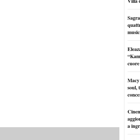
Villa 
Sagra
quattr
music
Eleaz
“Kami
cuore
Macy 
soul, 
conce
Cinem
aggio
a ingr