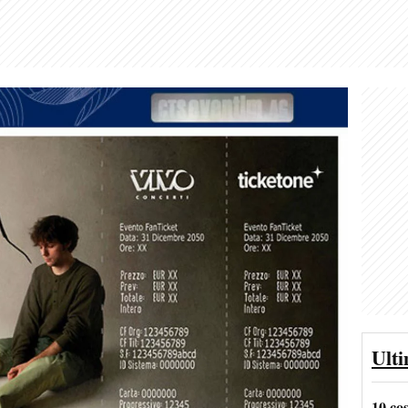
Ult
10 co