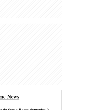
ime News
se da fare a Roma domenica 9