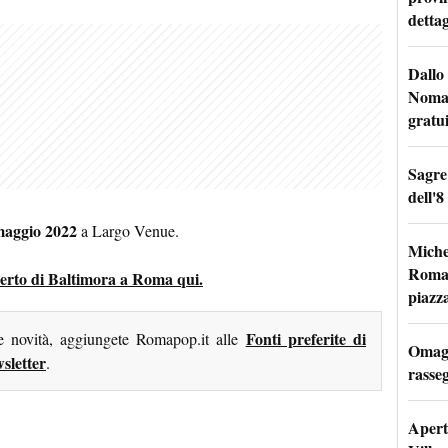
dettag
Dallo 
Nomad
gratu
Sagre
dell'8
maggio 2022
a Largo Venue.
Miche
Roma: 
oncerto di Baltimora a Roma qui.
piazz
Fonti preferite di
me novità, aggiungete Romapop.it alle
Omagg
sletter
.
rasseg
Apertu