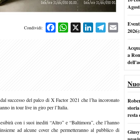
Agost
Event
Facebook
WhatsApp
X
LinkedIn
Telegra
Emai
Condividi:
2026)
Acqua 
a Rom
dell’
Nuo
dal successo del palco di X Factor 2021 che l’ha incoronato
Rober
storia
nno in tour live in giro per l’Italia.
resta 
i esibirà con i suoi inediti “Altro” e “Baltimora”, che l’hanno
o insieme ad alcune cover che permetteranno al pubblico di
Giusy 
provi