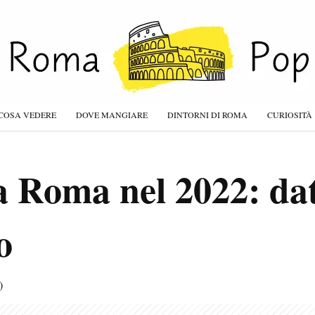
COSA VEDERE
DOVE MANGIARE
DINTORNI DI ROMA
CURIOSITÀ
 Roma nel 2022: data
o
)