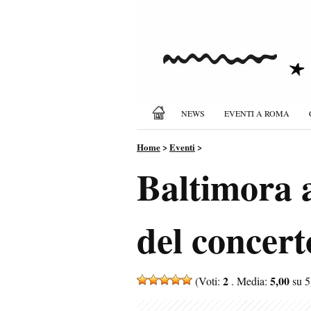
NEWS
EVENTI A ROMA
Home
>
Eventi
>
Baltimora a
del concert
2
5,00
(Voti:
. Media:
su 5