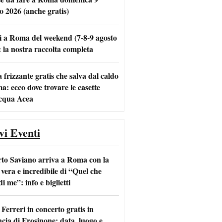
o 2026 (anche gratis)
i a Roma del weekend (7-8-9 agosto
m
l
: la nostra raccolta completa
frizzante gratis che salva dal caldo
a: ecco dove trovare le casette
acqua Acea
vi Eventi
to Saviano arriva a Roma con la
 vera e incredibile di “Quel che
di me”: info e biglietti
Ferreri in concerto gratis in
ncia di Frosinone: data, luogo e