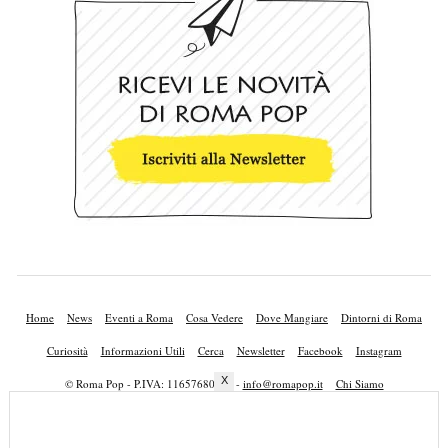
Home
News
Eventi a Roma
Cosa Vedere
Dove Mangiare
Dintorni di Roma
Curiosità
Informazioni Utili
Cerca
Newsletter
Facebook
Instagram
X
© Roma Pop - P.IVA: 11657680010 -
info@romapop.it
Chi Siamo
Lavora con Noi
Privacy Policy
Cookie Policy
Mappa del Sito
Pubblicità