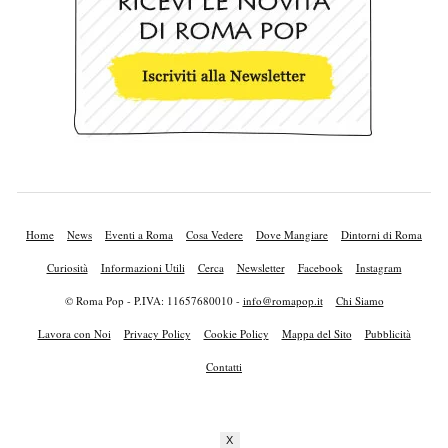
Home
News
Eventi a Roma
Cosa Vedere
Dove Mangiare
Dintorni di Roma
Curiosità
Informazioni Utili
Cerca
Newsletter
Facebook
Instagram
© Roma Pop - P.IVA: 11657680010 -
info@romapop.it
Chi Siamo
Lavora con Noi
Privacy Policy
Cookie Policy
Mappa del Sito
Pubblicità
Contatti
X