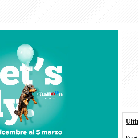
Ult
Event