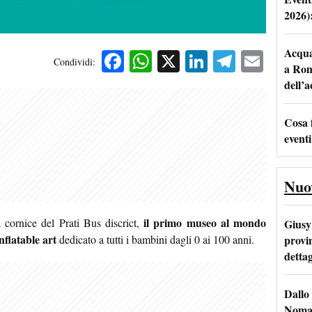
2026)
Acqua 
Facebook
WhatsApp
X
LinkedIn
Telegra
Emai
Condividi:
a Rom
dell’
Cosa 
eventi
Nuo
il primo museo al mondo
 cornice del Prati Bus discrict,
Giusy 
flatable art
provi
dedicato a tutti i bambini dagli 0 ai 100 anni.
dettag
Dallo 
Nomad