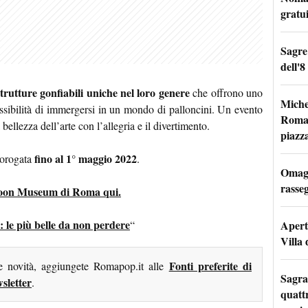
gratu
Sagre
dell'8
strutture gonfiabili uniche nel loro genere
che offrono uno
Miche
ossibilità di immergersi in un mondo di palloncini. Un evento
Roma: 
bellezza dell’arte con l’allegria e il divertimento.
piazz
fino al 1° maggio 2022
rorogata
.
Omagg
rasseg
Balloon Museum di Roma qui.
le più belle da non perdere
Apertu
“
Villa 
Fonti preferite di
me novità, aggiungete Romapop.it alle
Sagra
sletter
.
quattr