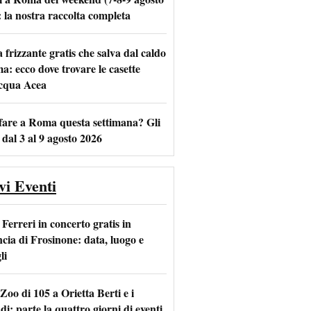
: la nostra raccolta completa
frizzante gratis che salva dal caldo
m
l
a: ecco dove trovare le casette
acqua Acea
fare a Roma questa settimana? Gli
 dal 3 al 9 agosto 2026
vi Eventi
Ferreri in concerto gratis in
ncia di Frosinone: data, luogo e
li
Zoo di 105 a Orietta Berti e i
i: parte la quattro giorni di eventi