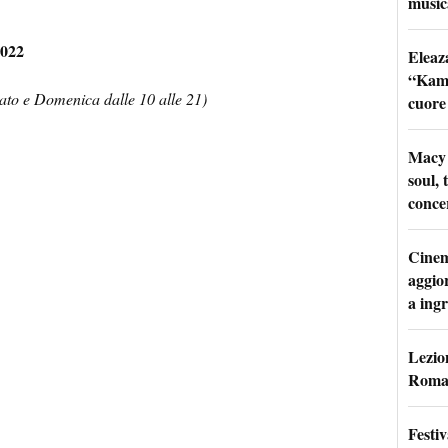
music
2022
Eleaz
“Kami
bato e Domenica dalle 10 alle 21)
cuore
Macy 
soul, 
conce
Cinem
aggio
a ingr
Lezion
Roma:
Festi