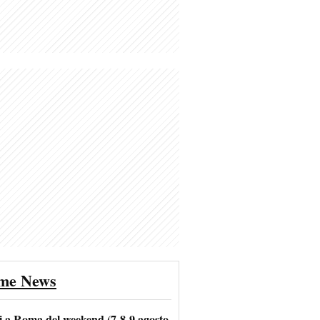
ime News
i a Roma del weekend (7-8-9 agosto