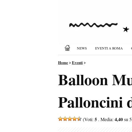
NEWS
EVENTI A ROMA
Home
>
Eventi
>
Balloon Mu
Palloncini
5
4,40
(Voti:
. Media:
su 5