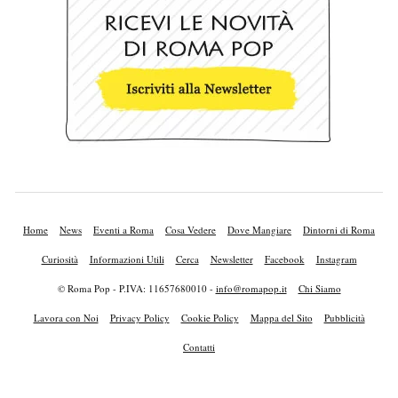
Home
News
Eventi a Roma
Cosa Vedere
Dove Mangiare
Dintorni di Roma
Curiosità
Informazioni Utili
Cerca
Newsletter
Facebook
Instagram
© Roma Pop - P.IVA: 11657680010 -
info@romapop.it
Chi Siamo
Lavora con Noi
Privacy Policy
Cookie Policy
Mappa del Sito
Pubblicità
Contatti