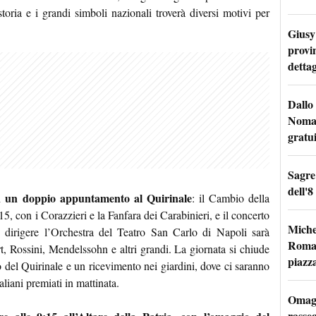
toria e i grandi simboli nazionali troverà diversi motivi per
Giusy 
provi
dettag
Dallo 
Nomad
gratu
Sagre
dell'8
n un doppio appuntamento al Quirinale
: il Cambio della
5, con i Corazzieri e la Fanfara dei Carabinieri, e il concerto
Miche
dirigere l’Orchestra del Teatro San Carlo di Napoli sarà
Roma: 
, Rossini, Mendelssohn e altri grandi. La giornata si chiude
piazz
o del Quirinale e un ricevimento nei giardini, dove ci saranno
taliani premiati in mattinata.
Omagg
rasseg