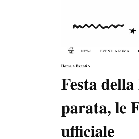
NEWS
EVENTI A ROMA
Home
>
Eventi
>
Festa dell
parata, le 
ufficiale