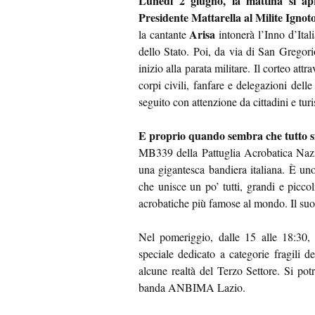
Lunedì 2 giugno, la mattina si apr
Presidente Mattarella al Milite Ignot
Arisa
la cantante
intonerà l’Inno d’Ital
dello Stato. Poi, da via di San Gregorio
inizio alla parata militare. Il corteo att
corpi civili, fanfare e delegazioni del
seguito con attenzione da cittadini e turis
E proprio quando sembra che tutto sia 
MB339 della Pattuglia Acrobatica Nazio
una gigantesca bandiera italiana. È uno
che unisce un po’ tutti, grandi e picc
acrobatiche più famose al mondo. Il suo 
Nel pomeriggio, dalle 15 alle 18:30, 
speciale dedicato a categorie fragili 
alcune realtà del Terzo Settore. Si potr
banda ANBIMA Lazio.