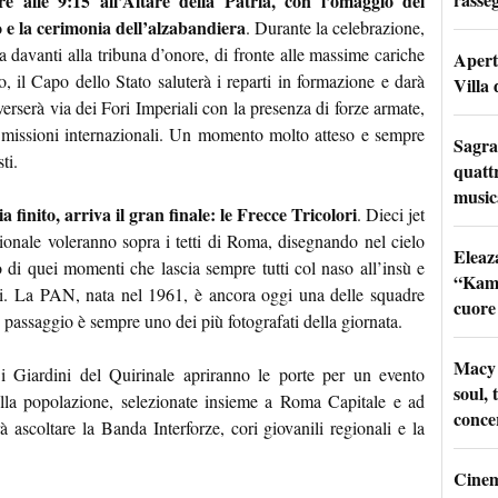
e alle 9:15 all’Altare della Patria, con l’omaggio del
o e la cerimonia dell’alzabandiera
. Durante la celebrazione,
ia davanti alla tribuna d’onore, di fronte alle massime cariche
Apertu
, il Capo dello Stato saluterà i reparti in formazione e darà
Villa 
raverserà via dei Fori Imperiali con la presenza di forze armate,
le missioni internazionali. Un momento molto atteso e sempre
Sagra
ti.
quattr
music
finito, arriva il gran finale: le Frecce Tricolori
. Dieci jet
nale voleranno sopra i tetti di Roma, disegnando nel cielo
Eleaz
 di quei momenti che lascia sempre tutti col naso all’insù e
“Kami
oli. La PAN, nata nel 1961, è ancora oggi una delle squadre
cuore
passaggio è sempre uno dei più fotografati della giornata.
Macy 
i Giardini del Quirinale apriranno le porte per un evento
soul, 
della popolazione, selezionate insieme a Roma Capitale e ad
conce
à ascoltare la Banda Interforze, cori giovanili regionali e la
Cinem