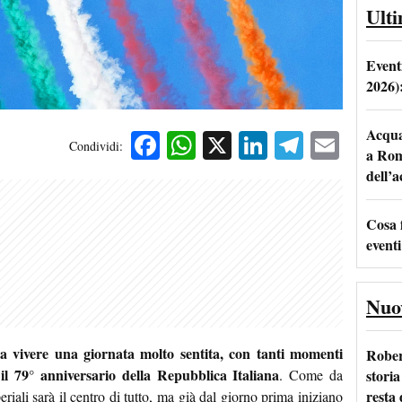
Ult
Event
2026)
Acqua 
Facebook
WhatsApp
X
LinkedIn
Telegra
Emai
Condividi:
a Rom
dell’
Cosa 
eventi
Nuo
a vivere una giornata molto sentita, con tanti momenti
Rober
 il 79° anniversario della Repubblica Italiana
storia
. Come da
resta 
eriali sarà il centro di tutto, ma già dal giorno prima iniziano