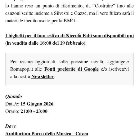
lo hanno reso un punto di riferimento, da “Costruire” fino alle
canzoni scritte insieme a Silvestri e Gazzè, ma il vero fulcro sarà il
materiale inedito uscito per la BMG.
I biglietti per il tour estivo di Niccolò Fabi sono disponibili qui
(in vendita dalle 16:00 del 19 febbraio)
.
Per restare aggiornati sulle prossime novità, aggiungete
Fonti preferite di Google
Romapop.it alle
e/o iscrivetevi
Newsletter
alla nostra
.
Quando
15 Giugno 2026
Data/e:
21:00 - 23:00
Orario:
Dove
Auditorium Parco della Musica - Cavea