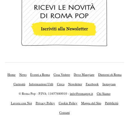
Home
News
Eventi a Roma
Cosa Vedere
Dove Mangiare
Dintorni di Roma
Curiosità
Informazioni Utili
Cerca
Newsletter
Facebook
Instagram
© Roma Pop - P.IVA: 11657680010 -
info@romapop.it
Chi Siamo
Lavora con Noi
Privacy Policy
Cookie Policy
Mappa del Sito
Pubblicità
Contatti