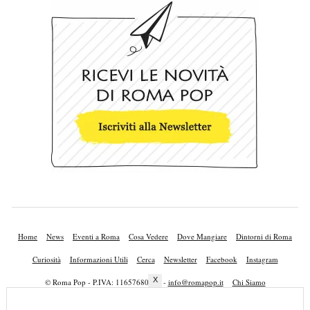
Home
News
Eventi a Roma
Cosa Vedere
Dove Mangiare
Dintorni di Roma
Curiosità
Informazioni Utili
Cerca
Newsletter
Facebook
Instagram
X
© Roma Pop - P.IVA: 11657680010 -
info@romapop.it
Chi Siamo
Lavora con Noi
Privacy Policy
Cookie Policy
Mappa del Sito
Pubblicità