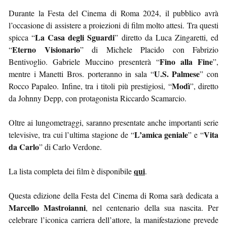
Durante la Festa del Cinema di Roma 2024, il pubblico avrà
l’occasione di assistere a proiezioni di film molto attesi. Tra questi
La Casa degli Sguardi
spicca “
” diretto da Luca Zingaretti, ed
Eterno Visionario
“
” di Michele Placido con Fabrizio
Fino alla Fine
Bentivoglio. Gabriele Muccino presenterà “
”,
U.S. Palmese
mentre i Manetti Bros. porteranno in sala “
” con
Modì
Rocco Papaleo. Infine, tra i titoli più prestigiosi, “
”, diretto
da Johnny Depp, con protagonista Riccardo Scamarcio.
Oltre ai lungometraggi, saranno presentate anche importanti serie
L’amica geniale
Vita
televisive, tra cui l’ultima stagione de “
” e “
da Carlo
” di Carlo Verdone.
qui
La lista completa dei film è disponibile
.
Questa edizione della Festa del Cinema di Roma sarà dedicata a
Marcello Mastroianni
, nel centenario della sua nascita. Per
celebrare l’iconica carriera dell’attore, la manifestazione prevede