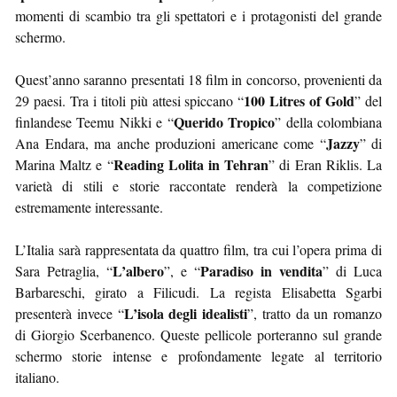
momenti di scambio tra gli spettatori e i protagonisti del grande
schermo.
Quest’anno saranno presentati 18 film in concorso, provenienti da
100 Litres of Gold
29 paesi. Tra i titoli più attesi spiccano “
” del
Querido Tropico
finlandese Teemu Nikki e “
” della colombiana
Jazzy
Ana Endara, ma anche produzioni americane come “
” di
Reading Lolita in Tehran
Marina Maltz e “
” di Eran Riklis. La
varietà di stili e storie raccontate renderà la competizione
estremamente interessante.
L’Italia sarà rappresentata da quattro film, tra cui l’opera prima di
L’albero
Paradiso in vendita
Sara Petraglia, “
”, e “
” di Luca
Barbareschi, girato a Filicudi. La regista Elisabetta Sgarbi
L’isola degli idealisti
presenterà invece “
”, tratto da un romanzo
di Giorgio Scerbanenco. Queste pellicole porteranno sul grande
schermo storie intense e profondamente legate al territorio
italiano.