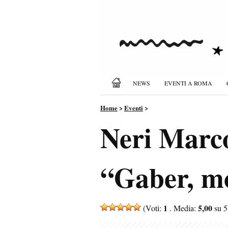
NEWS
EVENTI A ROMA
Home
>
Eventi
>
Neri Marc
“Gaber, mo
1
5,00
(Voti:
. Media:
su 5