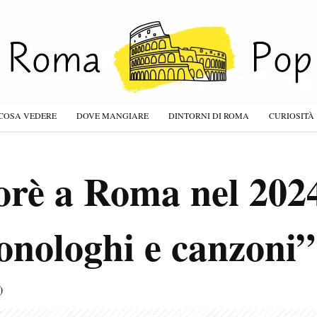
COSA VEDERE
DOVE MANGIARE
DINTORNI DI ROMA
CURIOSITÀ
orè a Roma nel 202
nologhi e canzoni”
)