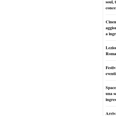
soul, 
conce
Cinem
aggio
a ingr
Lezion
Roma:
Festi
eventi
Space
una se
ingres
Arriv