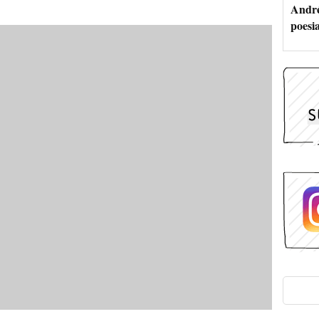
André
poesi