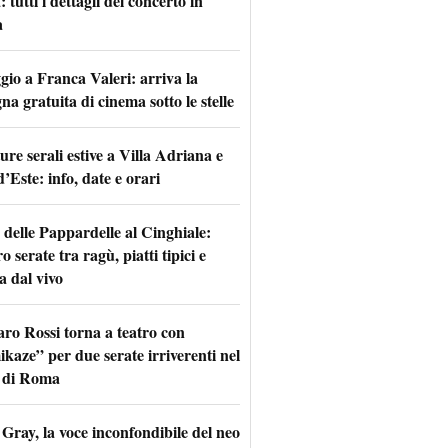
tutti i dettagli del concerto in
a
io a Franca Valeri: arriva la
na gratuita di cinema sotto le stelle
re serali estive a Villa Adriana e
d’Este: info, date e orari
 delle Pappardelle al Cinghiale:
o serate tra ragù, piatti tipici e
a dal vivo
aro Rossi torna a teatro con
kaze” per due serate irriverenti nel
 di Roma
Gray, la voce inconfondibile del neo