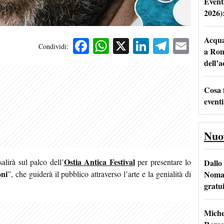
Event
2026)
Acqua 
Facebook
WhatsApp
X
LinkedIn
Telegra
Emai
Condividi:
a Rom
dell’
Cosa 
eventi
Nuo
Ostia Antica Festival
alirà sul palco dell’
per presentare lo
Dallo 
oni
Nomad
”, che guiderà il pubblico attraverso l’arte e la genialità di
gratu
Miche