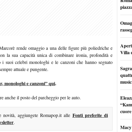
Roma: 
piazz
Omagg
rasseg
Apertu
, Marcorè rende omaggio a una delle figure più poliedriche e
Villa 
 con la sua capacità unica di combinare ironia, profondità e
rso i suoi celebri monologhi e le canzoni che hanno segnato
Sagra
empre attuale e pungente.
quattr
music
ber, monologhi e canzoni” qui
.
Eleaz
re anche il posto del parcheggio per le auto.
“Kami
cuore
Fonti preferite di
me novità, aggiungete Romapop.it alle
sletter
.
Macy 