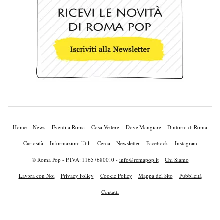
Home
News
Eventi a Roma
Cosa Vedere
Dove Mangiare
Dintorni di Roma
Curiosità
Informazioni Utili
Cerca
Newsletter
Facebook
Instagram
© Roma Pop - P.IVA: 11657680010 -
info@romapop.it
Chi Siamo
Lavora con Noi
Privacy Policy
Cookie Policy
Mappa del Sito
Pubblicità
Contatti