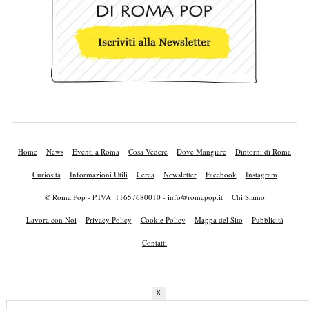
Home
News
Eventi a Roma
Cosa Vedere
Dove Mangiare
Dintorni di Roma
Curiosità
Informazioni Utili
Cerca
Newsletter
Facebook
Instagram
© Roma Pop - P.IVA: 11657680010 -
info@romapop.it
Chi Siamo
Lavora con Noi
Privacy Policy
Cookie Policy
Mappa del Sito
Pubblicità
Contatti
X