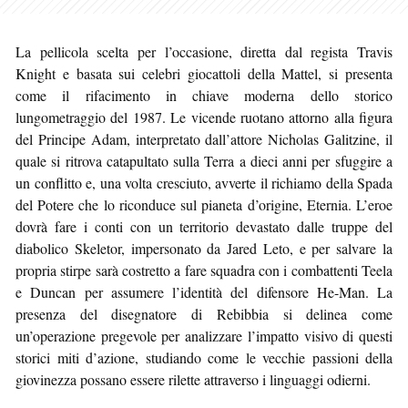
La pellicola scelta per l’occasione, diretta dal regista Travis
Knight e basata sui celebri giocattoli della Mattel, si presenta
come il rifacimento in chiave moderna dello storico
lungometraggio del 1987. Le vicende ruotano attorno alla figura
del Principe Adam, interpretato dall’attore Nicholas Galitzine, il
quale si ritrova catapultato sulla Terra a dieci anni per sfuggire a
un conflitto e, una volta cresciuto, avverte il richiamo della Spada
del Potere che lo riconduce sul pianeta d’origine, Eternia. L’eroe
dovrà fare i conti con un territorio devastato dalle truppe del
diabolico Skeletor, impersonato da Jared Leto, e per salvare la
propria stirpe sarà costretto a fare squadra con i combattenti Teela
e Duncan per assumere l’identità del difensore He-Man. La
presenza del disegnatore di Rebibbia si delinea come
un’operazione pregevole per analizzare l’impatto visivo di questi
storici miti d’azione, studiando come le vecchie passioni della
giovinezza possano essere rilette attraverso i linguaggi odierni.