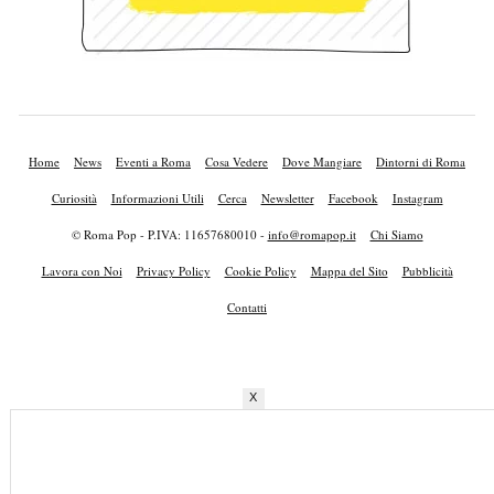
Home
News
Eventi a Roma
Cosa Vedere
Dove Mangiare
Dintorni di Roma
Curiosità
Informazioni Utili
Cerca
Newsletter
Facebook
Instagram
© Roma Pop - P.IVA: 11657680010 -
info@romapop.it
Chi Siamo
Lavora con Noi
Privacy Policy
Cookie Policy
Mappa del Sito
Pubblicità
Contatti
X