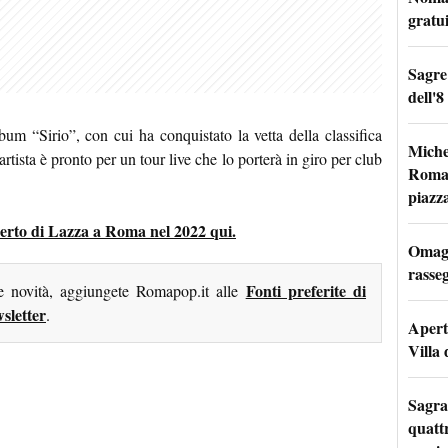
gratu
Sagre
dell'8
um “Sirio”, con cui ha conquistato la vetta della classifica
Miche
artista è pronto per un tour live che lo porterà in giro per club
Roma: 
piazz
oncerto di Lazza a Roma nel 2022 qui.
Omagg
rasseg
Fonti preferite di
me novità, aggiungete Romapop.it alle
sletter
.
Apertu
Villa 
Sagra
quattr