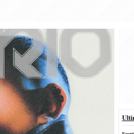
Ult
Event