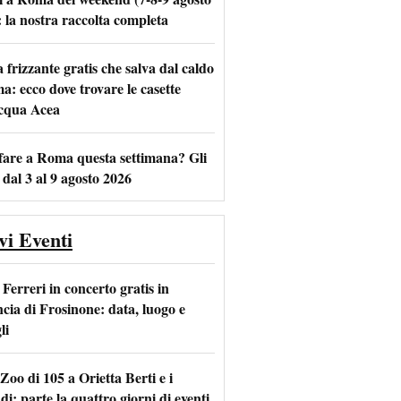
: la nostra raccolta completa
frizzante gratis che salva dal caldo
m
l
a: ecco dove trovare le casette
acqua Acea
fare a Roma questa settimana? Gli
 dal 3 al 9 agosto 2026
vi Eventi
Ferreri in concerto gratis in
ncia di Frosinone: data, luogo e
li
Zoo di 105 a Orietta Berti e i
i: parte la quattro giorni di eventi