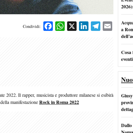
2026)
Acqua 
Facebook
WhatsApp
X
LinkedIn
Telegra
Emai
Condividi:
a Rom
dell’
Cosa 
eventi
Nuo
te 2022. Il rapper, musicista e produttore milanese si esibirà
Giusy 
Rock in Roma 2022
provi
della manifestazione
dettag
Dallo 
Nomad