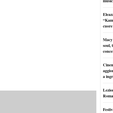
music
Eleaz
“Kami
cuore
Macy 
soul, 
conce
Cinem
aggio
a ingr
Lezion
Roma:
Festi