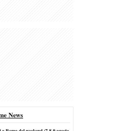
ime News
i a Roma del weekend (7-8-9 agosto