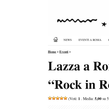
NEWS
EVENTI A ROMA
Home
>
Eventi
>
Lazza a Rom
“Rock in 
1
5,00
(Voti:
. Media:
su 5