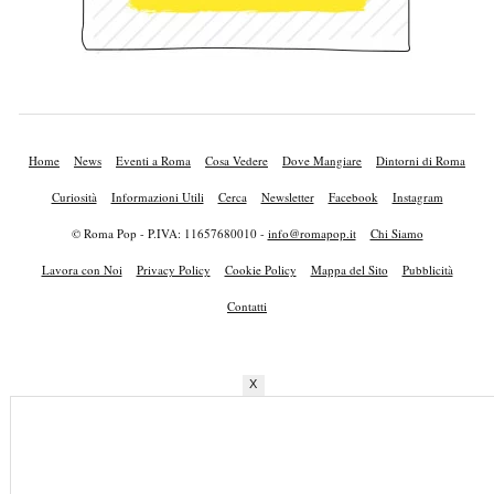
Home
News
Eventi a Roma
Cosa Vedere
Dove Mangiare
Dintorni di Roma
Curiosità
Informazioni Utili
Cerca
Newsletter
Facebook
Instagram
© Roma Pop - P.IVA: 11657680010 -
info@romapop.it
Chi Siamo
Lavora con Noi
Privacy Policy
Cookie Policy
Mappa del Sito
Pubblicità
Contatti
X