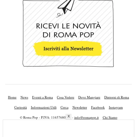
Home
News
Eventi a Roma
Cosa Vedere
Dove Mangiare
Dintorni di Roma
Curiosità
Informazioni Utili
Cerca
Newsletter
Facebook
Instagram
X
© Roma Pop - P.IVA: 11657680010 -
info@romapop.it
Chi Siamo
Lavora con Noi
Privacy Policy
Cookie Policy
Mappa del Sito
Pubblicità