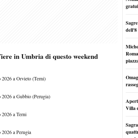
gratu
Sagre
dell'8
Miche
Roma: 
Fiere in Umbria di questo weekend
piazz
Omagg
2026 a Orvieto (Terni)
rasseg
 2026 a Gubbio (Perugia)
Apertu
Villa 
 2026 a Terni
Sagra
quattr
 2026 a Perugia