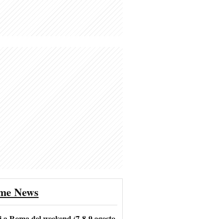
ime News
i a Roma del weekend (7-8-9 agosto