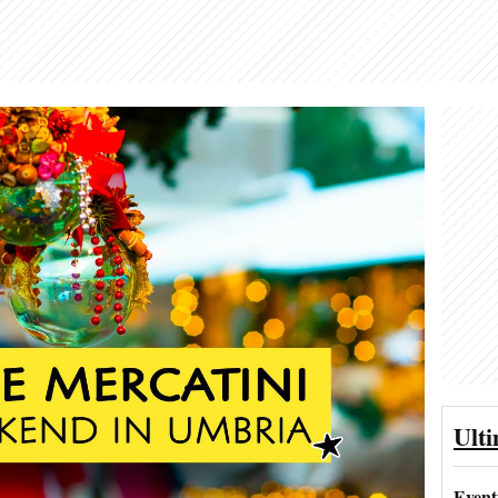
Ult
Event