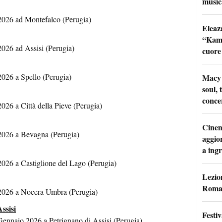
music
2026 ad Montefalco (Perugia)
Eleaz
“Kami
026 ad Assisi (Perugia)
cuore
026 a Spello (Perugia)
Macy 
soul, 
conce
26 a Città della Pieve (Perugia)
Cinem
2026 a Bevagna (Perugia)
aggio
a ingr
026 a Castiglione del Lago (Perugia)
Lezion
Roma:
2026 a Nocera Umbra (Perugia)
ssisi
Festi
ennaio 2026 a Petrignano di Assisi (Perugia)