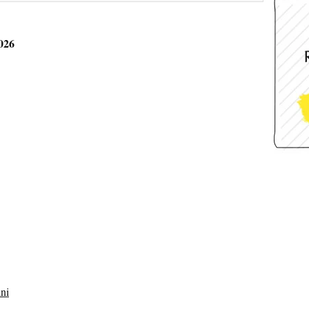
026
ini