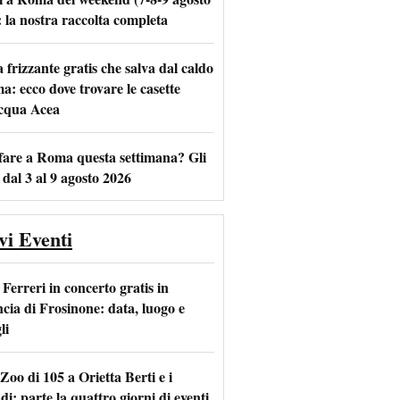
: la nostra raccolta completa
frizzante gratis che salva dal caldo
m
l
a: ecco dove trovare le casette
acqua Acea
fare a Roma questa settimana? Gli
 dal 3 al 9 agosto 2026
vi Eventi
Ferreri in concerto gratis in
ncia di Frosinone: data, luogo e
li
Zoo di 105 a Orietta Berti e i
i: parte la quattro giorni di eventi