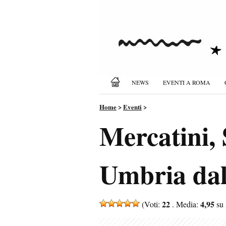
NEWS
EVENTI A ROMA
Home
>
Eventi
>
Mercatini, 
Umbria dal
22
4,95
(Voti:
. Media:
su 