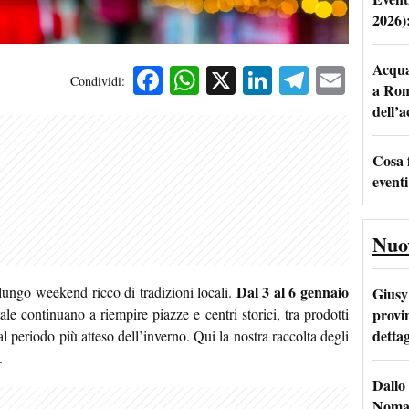
2026)
Acqua 
Facebook
WhatsApp
X
LinkedIn
Telegra
Emai
Condividi:
a Rom
dell’
Cosa 
eventi
Nuo
Dal 3 al 6 gennaio
lungo weekend ricco di tradizioni locali.
Giusy 
provi
ale continuano a riempire piazze e centri storici, tra prodotti
dettag
al periodo più atteso dell’inverno. Qui la nostra raccolta degli
.
Dallo 
Nomad