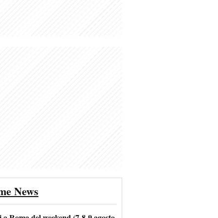
ime News
i a Roma del weekend (7-8-9 agosto