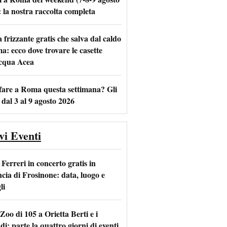
: la nostra raccolta completa
frizzante gratis che salva dal caldo
m
l
a: ecco dove trovare le casette
acqua Acea
fare a Roma questa settimana? Gli
 dal 3 al 9 agosto 2026
vi Eventi
Ferreri in concerto gratis in
ncia di Frosinone: data, luogo e
li
Zoo di 105 a Orietta Berti e i
i: parte la quattro giorni di eventi