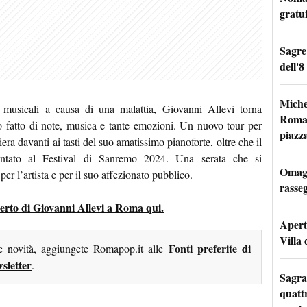
gratu
Sagre
dell'8
Miche
musicali a causa di una malattia, Giovanni Allevi torna
Roma: 
 fatto di note, musica e tante emozioni. Un nuovo tour per
piazz
iera davanti ai tasti del suo amatissimo pianoforte, oltre che il
ntato al Festival di Sanremo 2024. Una serata che si
Omagg
r l’artista e per il suo affezionato pubblico.
rasseg
oncerto di Giovanni Allevi a Roma qui.
Apertu
Villa 
Fonti preferite di
me novità, aggiungete Romapop.it alle
sletter
.
Sagra
quattr