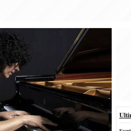
Ult
Event