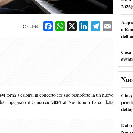
2026)
Acqua 
Facebook
WhatsApp
X
LinkedIn
Telegra
Emai
Condividi:
a Rom
dell’
Cosa 
eventi
Nuo
evi
torna a esibirsi in concerto col suo pianoforte in un nuovo
Giusy 
3 marzo 2024
provi
edrà impegnato il
all’Auditorium Parco della
dettag
Dallo 
Nomad