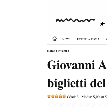
NEWS
EVENTI A ROMA
Home
>
Eventi
>
Giovanni Al
biglietti de
3
5,00
(Voti:
. Media:
su 5