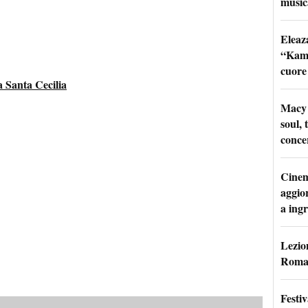
music
Eleaz
“Kami
cuore
 Santa Cecilia
Macy 
soul, 
conce
Cinem
aggio
a ingr
Lezion
Roma:
Festi