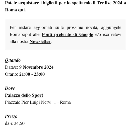
Potete acquistare i biglietti per lo spettacolo il Tre live 2024 a
Roma qui
.
Per restare aggiornati sulle prossime novità, aggiungete
Fonti preferite di Google
Romapop.it alle
e/o iscrivetevi
Newsletter
alla nostra
.
Quando
9 Novembre 2024
Data/e:
21:00 - 23:00
Orario:
Dove
Palazzo dello Sport
Piazzale Pier Luigi Nervi, 1 - Roma
Prezzo
da € 34,50