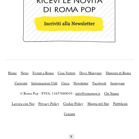
Home
News
Eventi a Roma
Cosa Vedere
Dove Mangiare
Dintorni di Roma
Curiosità
Informazioni Utili
Cerca
Newsletter
Facebook
Instagram
© Roma Pop - P.IVA: 11657680010 -
info@romapop.it
Chi Siamo
Lavora con Noi
Privacy Policy
Cookie Policy
Mappa del Sito
Pubblicità
Contatti
X