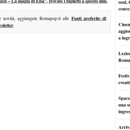
ozen – La magia di Elsa”, trovate i biglietti a questo link
.
soul, 
conce
Fonti preferite di
me novità, aggiungete Romapop.it alle
Cinem
sletter
.
aggio
a ingr
Lezion
Roma:
Festi
eventi
Space
una se
ingres
Arriv