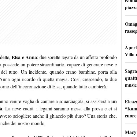
Roma: 
piazz
Omagg
rasseg
Apertu
Villa 
Elsa e Anna
delle,
: due sorelle legate da un affetto profondo
a possiede un potere straordinario, capace di generare neve e
Sagra
 del tutto. Un incidente, quando erano bambine, porta alla
quattr
 Anna ogni ricordo di quella magia. Così, crescendo, le due
music
 giorno dell’incoronazione di Elsa, quando tutto cambierà.
un
Eleaz
nno venire voglia di cantare a squarciagola, si assisterà a
“Kami
tà
. La neve cadrà, i legami saranno messi alla prova e ci si
cuore
davvero sciogliere anche il ghiaccio più duro? Una storia che,
 anche del nostro mondo.
Macy 