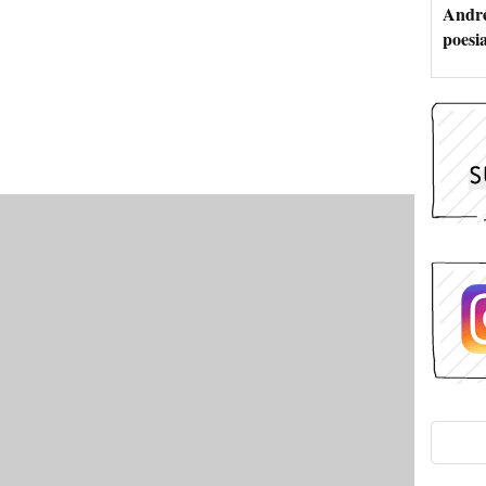
André
poesi