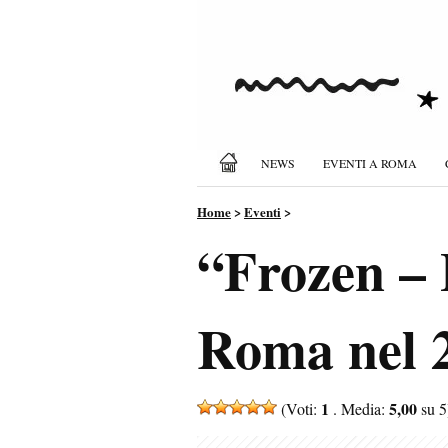
NEWS
EVENTI A ROMA
Home
>
Eventi
>
“Frozen – 
Roma nel 2
1
5,00
(Voti:
. Media:
su 5