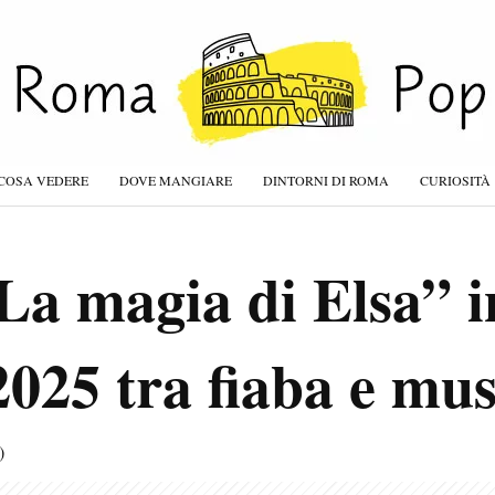
COSA VEDERE
DOVE MANGIARE
DINTORNI DI ROMA
CURIOSITÀ
La magia di Elsa” i
025 tra fiaba e mus
)