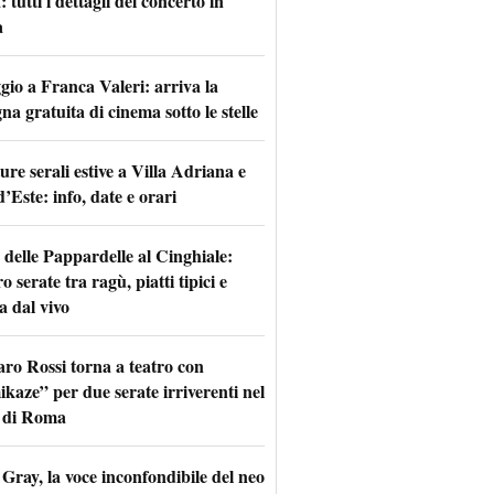
tutti i dettagli del concerto in
a
io a Franca Valeri: arriva la
na gratuita di cinema sotto le stelle
re serali estive a Villa Adriana e
d’Este: info, date e orari
 delle Pappardelle al Cinghiale:
o serate tra ragù, piatti tipici e
a dal vivo
aro Rossi torna a teatro con
kaze” per due serate irriverenti nel
 di Roma
Gray, la voce inconfondibile del neo