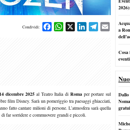
Event
2026)
Acqua 
Facebook
WhatsApp
X
LinkedIn
Telegra
Emai
Condividi:
a Rom
dell’
Cosa 
eventi
Nuo
14 dicembre 2025
Roma
al Teatro Italia di
per portare sul
Dallo 
Nomad
elebre film Disney. Sarà un pomeriggio tra paesaggi ghiacciati,
gratu
no fatto cantare milioni di persone. L’atmosfera sarà quella
e di far sorridere e commuovere grandi e piccoli.
Miche