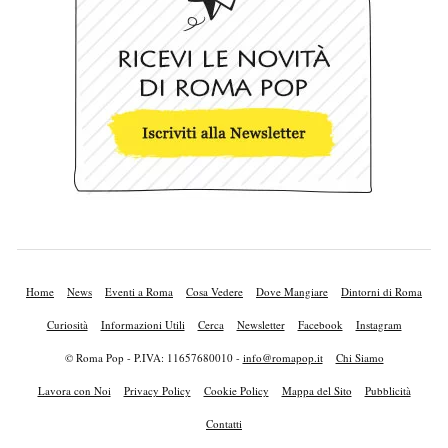
Home
News
Eventi a Roma
Cosa Vedere
Dove Mangiare
Dintorni di Roma
Curiosità
Informazioni Utili
Cerca
Newsletter
Facebook
Instagram
© Roma Pop - P.IVA: 11657680010 -
info@romapop.it
Chi Siamo
Lavora con Noi
Privacy Policy
Cookie Policy
Mappa del Sito
Pubblicità
Contatti