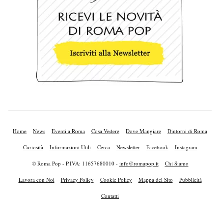
Home
News
Eventi a Roma
Cosa Vedere
Dove Mangiare
Dintorni di Roma
Curiosità
Informazioni Utili
Cerca
Newsletter
Facebook
Instagram
© Roma Pop - P.IVA: 11657680010 -
info@romapop.it
Chi Siamo
Lavora con Noi
Privacy Policy
Cookie Policy
Mappa del Sito
Pubblicità
Contatti