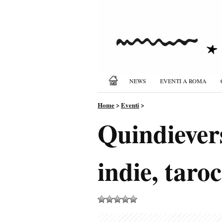
NEWS
EVENTI A ROMA
Home
>
Eventi
>
Quindiever
indie, taroc