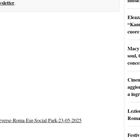
music
sletter
.
Eleaz
“Kami
cuore
Macy 
soul, 
conce
Cinem
aggio
a ingr
Lezion
Roma:
dieverse-Roma-Eur-Social-Park-23-05-2025
Festi