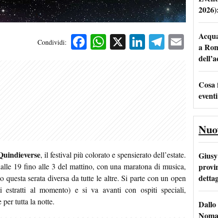
2026)
Acqua 
Facebook
WhatsApp
X
LinkedIn
Telegra
Emai
Condividi:
a Rom
dell’
Cosa 
eventi
Nuo
Quindieverse
, il festival più colorato e spensierato dell’estate.
Giusy 
provi
alle 19 fino alle 3 del mattino, con una maratona di musica,
dettag
o questa serata diversa da tutte le altre. Si parte con un open
i estratti al momento) e si va avanti con ospiti speciali,
 per tutta la notte.
Dallo 
Nomad