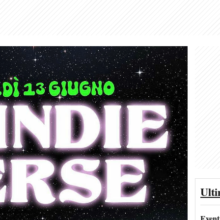
Ult
Event