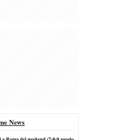
ime News
i a Roma del weekend (7-8-9 agosto