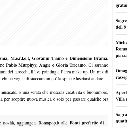
gratu
Sagre
dell'8
Miche
Roma: 
piazz
ama, M.e.r.l.o.t, Giovanni Tiamo e Dimensione Brama
,
Pablo Murphyy, Angie e Gloria Tricamo
come
. Ci saranno
Omagg
ttura dei tarocchi, il live painting e l’area make up. Un mix di
rasseg
chi ha voglia di staccare un po’ la spina e lasciarsi andare.
Apertu
musicale. È una serata che mescola creatività e buonumore,
Villa 
sia per scoprire nuova musica o solo per passare qualche ora
Sagra
quattr
Fonti preferite di
me novità, aggiungete Romapop.it alle