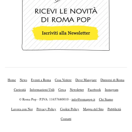
Home
News
Eventi a Roma
Cosa Vedere
Dove Mangiare
Dintorni di Roma
Curiosità
Informazioni Utili
Cerca
Newsletter
Facebook
Instagram
© Roma Pop - P.IVA: 11657680010 -
info@romapop.it
Chi Siamo
Lavora con Noi
Privacy Policy
Cookie Policy
Mappa del Sito
Pubblicità
Contatti