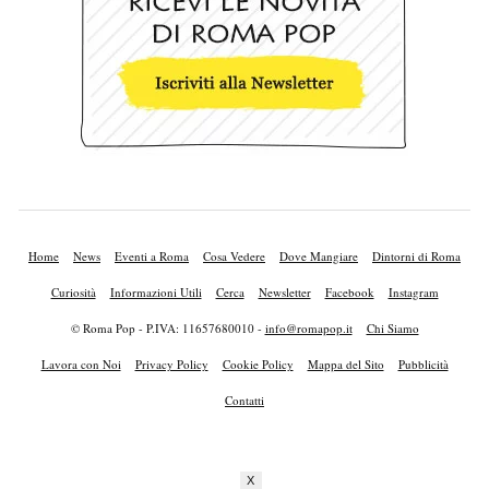
Home
News
Eventi a Roma
Cosa Vedere
Dove Mangiare
Dintorni di Roma
Curiosità
Informazioni Utili
Cerca
Newsletter
Facebook
Instagram
© Roma Pop - P.IVA: 11657680010 -
info@romapop.it
Chi Siamo
Lavora con Noi
Privacy Policy
Cookie Policy
Mappa del Sito
Pubblicità
Contatti
X