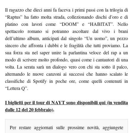
Il ragazzo che dieci anni fa faceva i primi passi con la trilogia di
“Raptus” ha fatto molta strada, collezionando dischi d’oro e di
platino con lavori come “DOOM” e “HABITAT”. Nello
spettacolo romano si potranno ascoltare dal vivo i brani
dell’ultimo album, anticipati dal singolo “Un uomo”, un pezzo
sincero che affronta i dubbi e le fragilità che tutti proviamo. La
sua forza sta nel saper unire la parlantina veloce del rap a un
modo di scrivere molto profondo, quasi come i cantautori di una
volta. La serata sarà un dialogo vero con chi sta sotto il palco,
alternando le nuove canzoni ai successi che hanno scalato le
classifiche di Spotify in poche ore, come quelli contenuti in
“Lettera Q”.
I biglietti per il tour di NAYT sono disponibili qui (in vendita
dalle 12 del 20 febbraio)
.
Per restare aggiornati sulle prossime novità, aggiungete