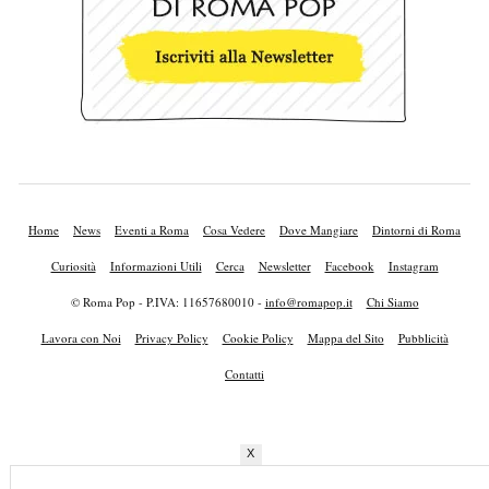
Home
News
Eventi a Roma
Cosa Vedere
Dove Mangiare
Dintorni di Roma
Curiosità
Informazioni Utili
Cerca
Newsletter
Facebook
Instagram
© Roma Pop - P.IVA: 11657680010 -
info@romapop.it
Chi Siamo
Lavora con Noi
Privacy Policy
Cookie Policy
Mappa del Sito
Pubblicità
Contatti
X