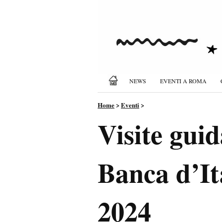
NEWS
EVENTI A ROMA
Home
>
Eventi
>
Visite guid
Banca d’It
2024