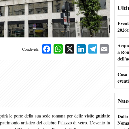
Ult
Event
2026)
Acqua 
Facebook
WhatsApp
X
LinkedIn
Telegra
Emai
Condividi:
a Rom
dell’
Cosa 
eventi
Nuo
visite guidate
rirà le porte della sua sede romana per delle
Dallo 
Nomad
 patrimonio artistico del celebre Palazzo di vetro. L’evento fa