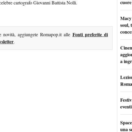
cuore
 celebre cartografo Giovanni Battista Nolli.
Macy 
soul, 
conce
Fonti preferite di
me novità, aggiungete Romapop.it alle
sletter
.
Cinem
aggio
a ingr
Lezion
Roma:
Festi
eventi
Space
una se