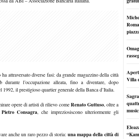
gratu
omossa da ABI – Associazione Bancaria Italiana.
Miche
Roma: 
piazz
Omagg
rasseg
Apertu
io ha attraversato diverse fasi: da grande magazzino della città
Villa 
 durante l’occupazione alleata, fino a diventare, dopo
l 1992, il prestigioso quartier generale della Banca d’Italia.
Sagra
quattr
Renato Guttuso
irare opere di artisti di rilievo come
, oltre a
music
 Pietro Consagra
, che impreziosiscono ulteriormente gli
Eleaz
“Kami
una mappa della città di
vare anche un raro pezzo di storia: