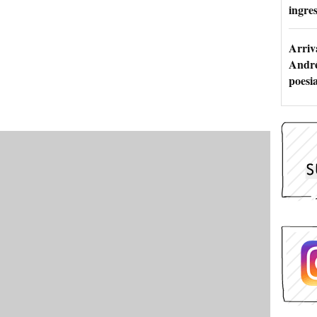
ingres
Arriv
André
poesi