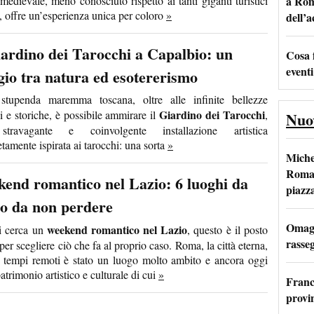
medievale, meno conosciuto rispetto ai tanti giganti turistici
a Rom
i, offre un’esperienza unica per coloro
»
dell’
iardino dei Tarocchi a Capalbio: un
Cosa 
eventi
gio tra natura ed esotererismo
stupenda maremma toscana, oltre alle infinite bellezze
Giardino dei Tarocchi
i e storiche, è possibile ammirare il
,
Nuo
travagante e coinvolgente installazione artistica
tamente ispirata ai tarocchi: una sorta
»
Miche
Roma: 
end romantico nel Lazio: 6 luoghi da
piazz
o da non perdere
Omagg
weekend romantico nel Lazio
i cerca un
, questo è il posto
rasseg
per scegliere ciò che fa al proprio caso. Roma, la città eterna,
i tempi remoti è stato un luogo molto ambito e ancora oggi
patrimonio artistico e culturale di cui
»
Franc
provi