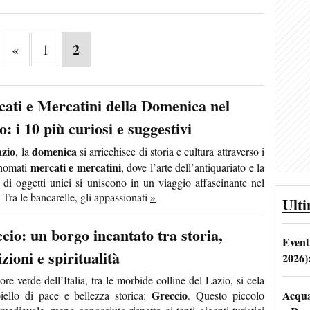
2
«
1
ati e Mercatini della Domenica nel
o: i 10 più curiosi e suggestivi
zio
domenica
, la
si arricchisce di storia e cultura attraverso i
mercati e mercatini
inomati
, dove l’arte dell’antiquariato e la
a di oggetti unici si uniscono in un viaggio affascinante nel
 Tra le bancarelle, gli appassionati
»
Ult
cio: un borgo incantato tra storia,
Event
izioni e spiritualità
2026)
re verde dell’Italia, tra le morbide colline del Lazio, si cela
Greccio
Acqua 
iello di pace e bellezza storica:
. Questo piccolo