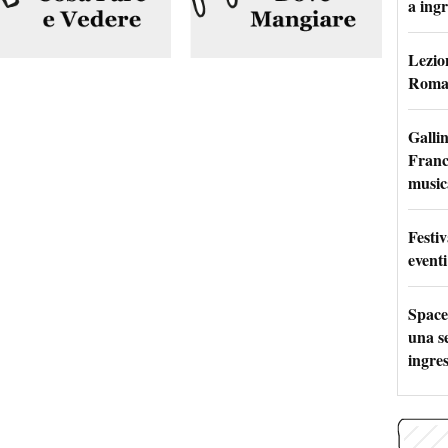
a ingr
Lezion
Roma:
Galli
France
music
Festi
eventi
Space
una se
ingres