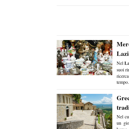
Merc
Lazi
La
Nel
suoi r
ricerc
tempo.
Grec
trad
Nel cuo
un gio