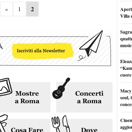
2
«
1
Apertu
Villa 
Sagra
quattr
music
Eleaz
“Kami
cuore
Macy 
soul, 
conce
Cinem
aggio