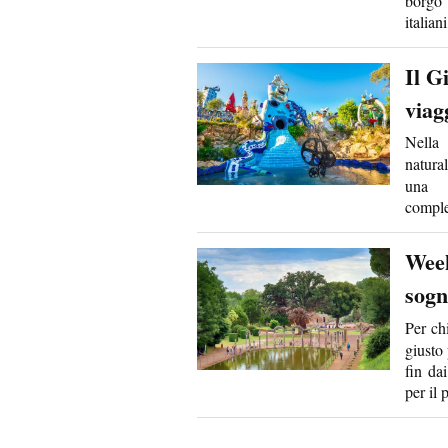
borgo 
italian
Il G
viag
Nella 
natural
una s
comple
Week
sogn
Per ch
giusto 
fin da
per il 